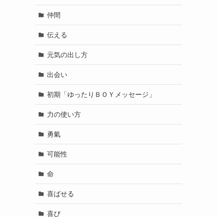
仲間
伝える
元気の出し方
出会い
初期「ゆったりＢＯＹメッセージ」
力の使い方
勇氣
可能性
命
喜ばせる
喜び