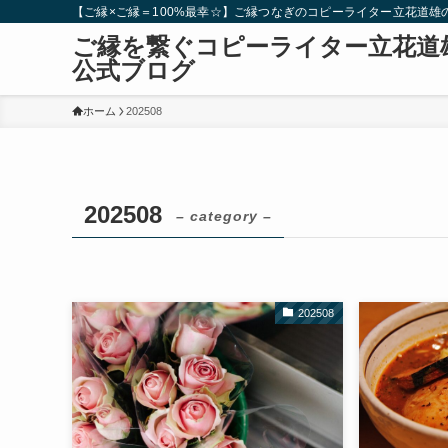
【ご縁×ご縁＝100%最幸☆】ご縁つなぎのコピーライター立花道
ご縁を繋ぐコピーライター立花道
公式ブログ
ホーム
202508
202508
– category –
202508