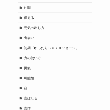
仲間
伝える
元気の出し方
出会い
初期「ゆったりＢＯＹメッセージ」
力の使い方
勇氣
可能性
命
喜ばせる
喜び