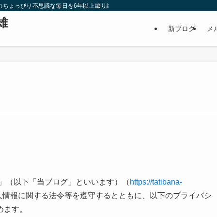
雄のちょっぴり不思議な毎日を6年以上綴り続けたブログです。私が見つけた【ご縁
雄
新ブログ
メ
グ」（以下「当ブログ」といいます）（
https://tatibana-
人情報に関する法令等を遵守するとともに、以下のプライバシ
めます。