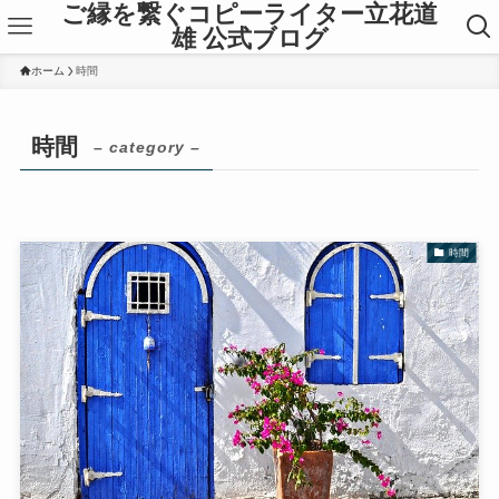
ご縁を繋ぐコピーライター立花道
雄 公式ブログ
ホーム
時間
時間
– category –
時間