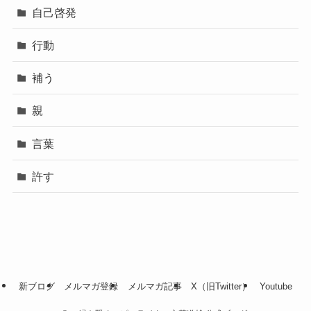
自己啓発
行動
補う
親
言葉
許す
新ブログ
メルマガ登録
メルマガ記事
X（旧Twitter）
Youtube