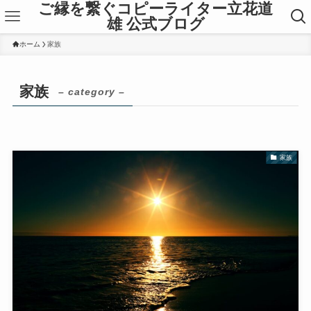
ご縁を繋ぐコピーライター立花道
雄 公式ブログ
ホーム
家族
家族
– category –
家族