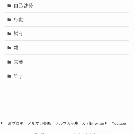
自己啓発
行動
補う
親
言葉
許す
新ブログ
メルマガ登録
メルマガ記事
X（旧Twitter）
Youtube