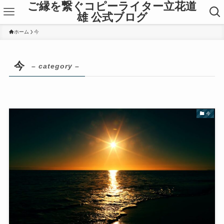
ご縁を繋ぐコピーライター立花道
雄 公式ブログ
ホーム
今
今
– category –
今