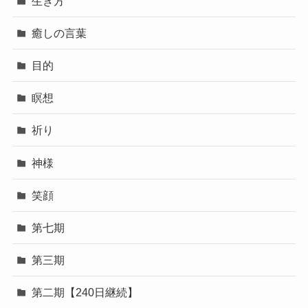
生き方
癒しの言葉
目的
瞑想
祈り
神様
笑顔
第七期
第三期
第二期【240日継続】